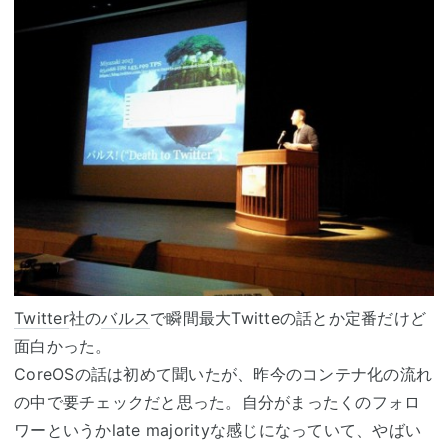
Twitter
社の
バルス
で瞬間最大Twitteの話とか定番だけど
面白かった。
CoreOSの話は初めて聞いたが、昨今のコンテナ化の流れ
の中で要チェックだと思った。自分がまったくのフォロ
ワーというかlate majorityな感じになっていて、やばい